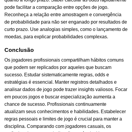
pode facilitar a comparação entre opções de jogo.
Reconheça a relação entre amostragem e convergência
de probabilidade para não ser enganado por resultados de
curto prazo. Use analogias simples, como o lançamento de
moedas, para explicar probabilidades complexas.
Conclusão
Os jogadores profissionais compartilham hábitos comuns
que podem ser replicados por aqueles que buscam
sucesso. Estudar sistematicamente regras, odds e
estratégias é essencial. Manter registros detalhados e
analisar dados de jogo pode trazer insights valiosos. Focar
em poucos jogos e buscar especialização aumenta a
chance de sucesso. Profissionais continuamente
atualizam seus conhecimentos e habilidades. Estabelecer
regras pessoais e limites de jogo é crucial para manter a
disciplina. Comparando com jogadores casuais, os