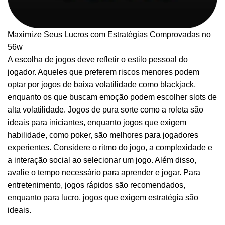
Maximize Seus Lucros com Estratégias Comprovadas no
56w
A escolha de jogos deve refletir o estilo pessoal do
jogador. Aqueles que preferem riscos menores podem
optar por jogos de baixa volatilidade como blackjack,
enquanto os que buscam emoção podem escolher slots de
alta volatilidade. Jogos de pura sorte como a roleta são
ideais para iniciantes, enquanto jogos que exigem
habilidade, como poker, são melhores para jogadores
experientes. Considere o ritmo do jogo, a complexidade e
a interação social ao selecionar um jogo. Além disso,
avalie o tempo necessário para aprender e jogar. Para
entretenimento, jogos rápidos são recomendados,
enquanto para lucro, jogos que exigem estratégia são
ideais.