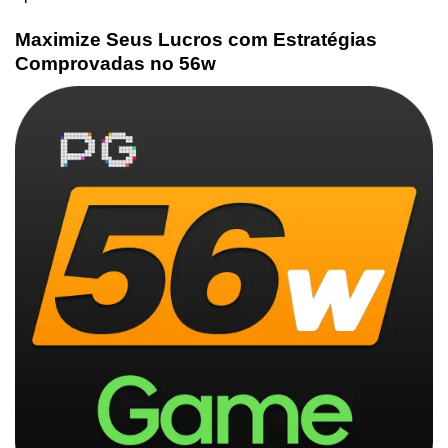
Maximize Seus Lucros com Estratégias
Comprovadas no 56w